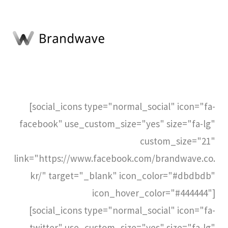
[social_icons type="normal_social" icon="fa-
facebook" use_custom_size="yes" size="fa-lg"
custom_size="21"
link="https://www.facebook.com/brandwave.co.
kr/" target="_blank" icon_color="#dbdbdb"
icon_hover_color="#444444"]
[social_icons type="normal_social" icon="fa-
twitter" use_custom_size="yes" size="fa-lg"