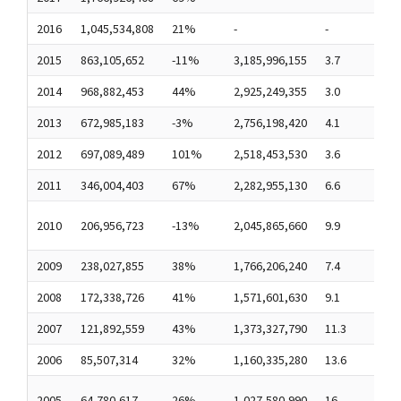
2016
1,045,534,808
21%
-
-
-
2015
863,105,652
-11%
3,185,996,155
3.7
-
2014
968,882,453
44%
2,925,249,355
3.0
-
2013
672,985,183
-3%
2,756,198,420
4.1
-
2012
697,089,489
101%
2,518,453,530
3.6
-
2011
346,004,403
67%
2,282,955,130
6.6
-
P
2010
206,956,723
-13%
2,045,865,660
9.9
I
2009
238,027,855
38%
1,766,206,240
7.4
-
2008
172,338,726
41%
1,571,601,630
9.1
D
2007
121,892,559
43%
1,373,327,790
11.3
T
2006
85,507,314
32%
1,160,335,280
13.6
T
Y
2005
64,780,617
26%
1,027,580,990
16