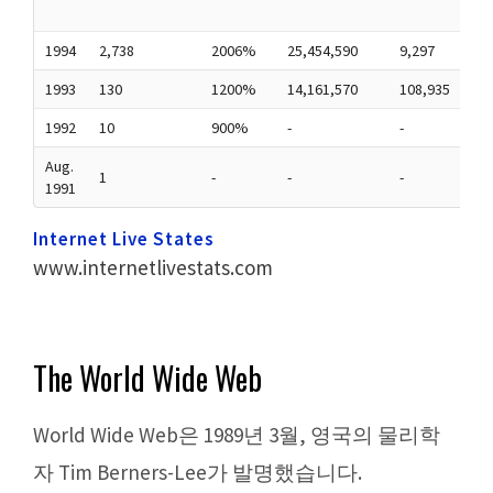
A
1994
2,738
2006%
25,454,590
9,297
Y
1993
130
1200%
14,161,570
108,935
-
1992
10
900%
-
-
-
Aug.
W
1
-
-
-
1991
W
Internet Live States
www.internetlivestats.com
The World Wide Web
World Wide Web은 1989년 3월, 영국의 물리학
자 Tim Berners-Lee가 발명했습니다.