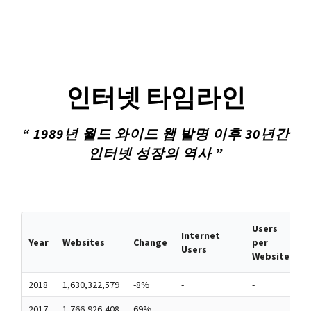
인터넷 타임라인
“ 1989년 월드 와이드 웹 발명 이후 30년간
인터넷 성장의 역사 ”
Users
Internet
W
Year
Websites
Change
per
Users
l
Website
2018
1,630,322,579
-8%
-
-
-
2017
1,766,926,408
69%
-
-
-